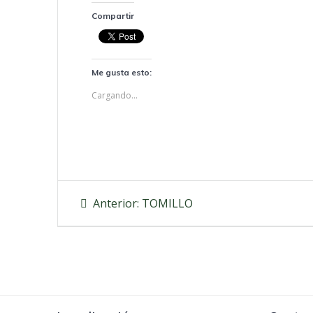
Compartir
Me gusta esto:
Cargando...
Navegación
Entrada
Anterior:
TOMILLO
anterior:
de
entradas