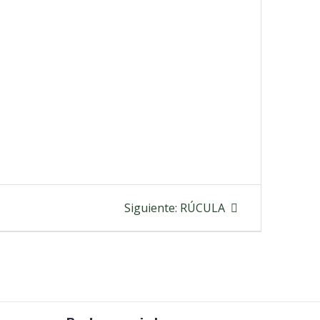
Siguiente
Siguiente:
RÚCULA
entrada: