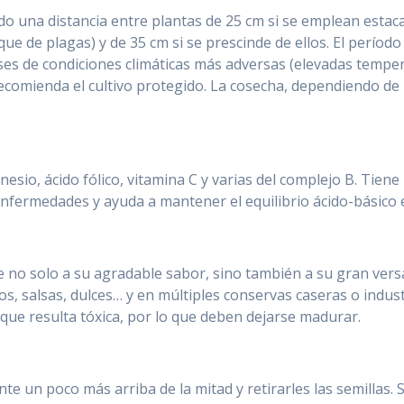
do una distancia entre plantas de 25 cm si se emplean estac
aque de plagas) y de 35 cm si se prescinde de ellos. El perío
ses de condiciones climáticas más adversas (elevadas tempe
recomienda el cultivo protegido. La cosecha, dependiendo de l
sio, ácido fólico, vitamina C y varias del complejo B. Tien
 enfermedades y ayuda a mantener el equilibrio ácido-básico
no solo a su agradable sabor, sino también a su gran versa
s, salsas, dulces… y en múltiples conservas caseras o indus
que resulta tóxica, por lo que deben dejarse madurar.
e un poco más arriba de la mitad y retirarles las semillas. S