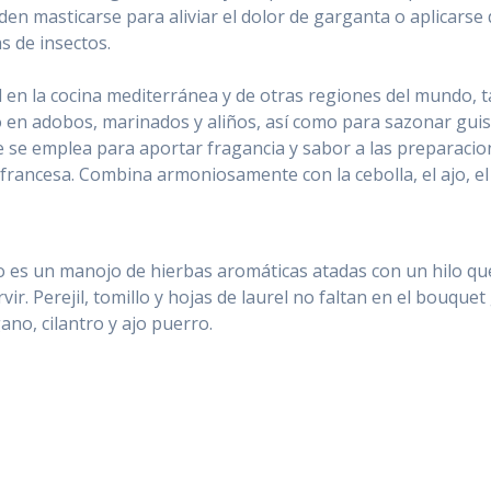
n masticarse para aliviar el dolor de garganta o aplicarse d
s de insectos.
 en la cocina mediterránea y de otras regiones del mundo, 
en adobos, marinados y aliños, así como para sazonar guiso
 se emplea para aportar fragancia y sabor a las preparacio
francesa. Combina armoniosamente con la cebolla, el ajo, el 
o es un manojo de hierbas aromáticas atadas con un hilo qu
rvir. Perejil, tomillo y hojas de laurel no faltan en el bouque
no, cilantro y ajo puerro.